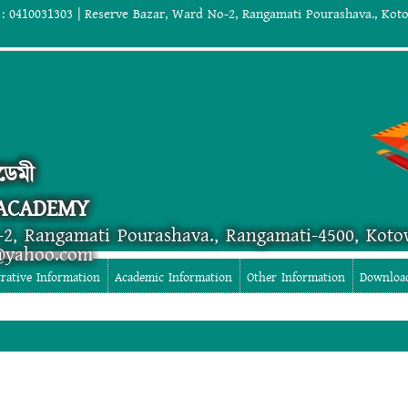
: 0410031303 | Reserve Bazar, Ward No-2, Rangamati Pourashava., Koto
ডেমী
 ACADEMY
-2, Rangamati Pourashava., Rangamati-4500, Koto
@yahoo.com
rative Information
Academic Information
Other Information
Downloa