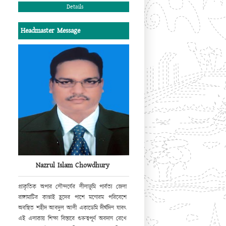
Details
Headmaster Message
Nazrul Islam Chowdhury
প্রাকৃতিক
অপার সৌন্দর্যের লীলাভূমি পার্বত্য জেলা
রাঙ্গামাটির কাপ্তাই হ্রদের পাশে
মনোরম পরিবেশে
অবস্থিত শহীদ আবদুল আলী একাডেমি দীর্ঘদিন যাবৎ
এই এলাকায়
শিক্ষা বিস্তারে গুরুত্বপূর্ণ অবদান রেখে