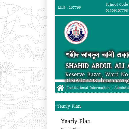
School Code 
EIIN : 107798
01309107798
শহীদ আবদুল আলী একা
SHAHID ABDUL ALI
Reserve Bazar, Ward No
01309107798; hmsaaa70
Institutional Information
Administ
Yearly Plan
Yearly Plan