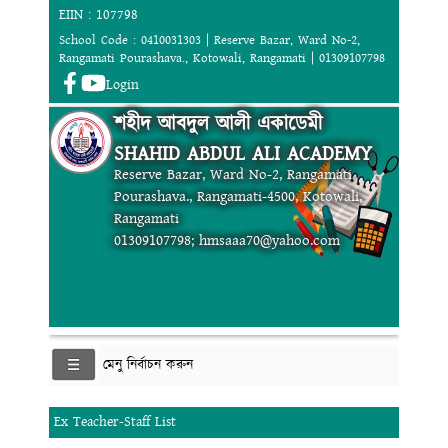
EIIN : 107798
School Code : 0410031303 | Reserve Bazar, Ward No-2,
Rangamati Pourashava., Kotowali, Rangamati | 01309107798
Login
শহীদ আবদুল আলী একাডেমী
SHAHID ABDUL ALI ACADEMY
Reserve Bazar, Ward No-2, Rangamati
Pourashava., Rangamati-4500, Kotowali,
Rangamati
01309107798; hmsaaa70@yahoo.com
মেনু নির্বাচন করুন
Ex Teacher-Staff List