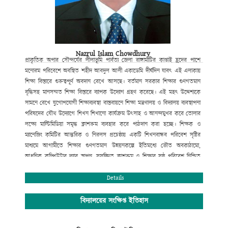
Nazrul Islam Chowdhury
প্রাকৃতিক
অপার সৌন্দর্যের লীলাভূমি পার্বত্য জেলা রাঙ্গামাটির কাপ্তাই হ্রদের পাশে
মনোরম পরিবেশে অবস্থিত শহীদ আবদুল আলী একাডেমি দীর্ঘদিন যাবৎ এই এলাকায়
শিক্ষা বিস্তারে গুরুত্বপূর্ণ অবদান রেখে আসছে। বর্তমান সরকার শিক্ষার
গুণগতমান
বৃদ্ধিসহ মানসম্মত শিক্ষা বিস্তারে ব্যাপক উদ্যোগ গ্রহণ করেছে। এই
মহৎ উদ্দেশ্যকে
সামনে রেখে যুগোপযোগী শিক্ষাব্যবস্থা বাস্তবায়নে শিক্ষা
মন্ত্রণালয় ও বিদ্যালয় ব্যবস্থাপনা
পরিষদের যৌথ উদ্যোগে শিখন শিখানো
কার্যক্রম উৎসাহ ও আনন্দমুখর করে তোলার
লক্ষ্যে মাল্টিমিডিয়া সমৃদ্ধ
ক্লাশরুম ব্যবহার করে পাঠদান করা হচ্ছে। শিক্ষক ও
ম্যানেজিং কমিটির আন্তরিক
ও নিরলস প্রচেষ্ঠায় একটি শিখনবান্ধব পরিবেশ সৃষ্টির
মাধ্যমে আগামীতে
শিক্ষার গুণগতমান উন্নয়নকল্পে ইতিমধ্যে ভৌত অবকাঠামো
,
আধুনিক কম্পিউটার
ল্যাব স্থাপন
,
সুসজ্জিত ক্লাশরুম ও শিক্ষার সুষ্ঠু পরিবেশ নিশ্চিত
করণের
মাধ্যমে সহপাঠক্রমিক কার্যক্রম পরিচালনার মধ্যদিয়ে শিক্ষার্থীর শারীরিক ও
মানসিক বিকাশে বিভিন্ন পদক্ষেপ ক্রমান্নয়ে বাস্তবায়ন করা হচ্ছে। বিদ্যালয়টি
Details
বর্তমানে
সুদক্ষ পরিচালনা পরিষদ দ্বারা পরিচালিত হয়ে আসছে। বিশেষ করে
বিদ্যালয়ের
প্রতিষ্ঠাতা বিশিষ্ট সমাজ সেবক শ্রদ্ধেয় মরহুম হাজী আবদুল বারী
মাতব্বরের সুযোগ্য
বিদ্যালয়ের সংক্ষিপ্ত ইতিহাস
কৃতি সন্তান হাজী মোঃ মুছা মাতব্বর (আজীবন দাতা সদস্য)
বিদ্যালয় পরিচালনা
কমিটির সভাপতির দায়িত্ব নেওয়ার পর থেকে অদ্যবধি শিক্ষার
গুণগত মান নিশ্চিতকল্পে