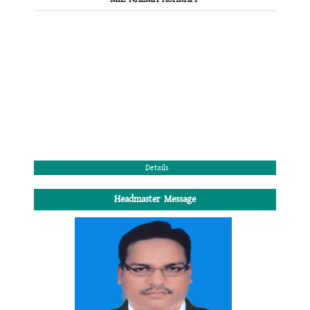
Details
Headmaster Message