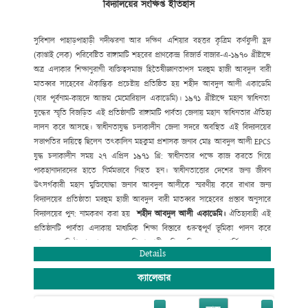
বিদ্যালয়ের সংক্ষিপ্ত ইতিহাস
সুদক্ষ শিক্ষক নিয়োগ
,
শিক্ষার্থীদের সুযোগ-সুবিধা
বৃদ্ধি
,
যুগোপযোগী আধুনিক
শিক্ষাব্যবস্থা বাস্তবায়নে ভূমিকা রাখছে যা
প্রশংসনীয়। বিদ্যালয়ের উত্তরোত্তর ফলাফল
JSC
ও
SSC
তে ধারাবাহিক উন্নয়ন
বিদ্যমান। সহপাঠক্রমিক কার্যক্রমে (ক্রীড়া ও
সুবিশাল পাহাড়
পাহাড়ী নদী
ঝরনা আর দক্ষিণ
এশিয়ার বহত্তর কৃত্রিম কর্ণফুলী হ্রদ
সংস্কৃতিতে) রয়েছে অত্র
বিদ্যালয়ের দীর্ঘ দিনের ঐতিহ্য।
(কাপ্তাই লেক) পরিবেষ্টিত রাঙ্গামাটি
শহরের প্রাণকেন্দ্র রিজার্ভ বাজার-এ-১৯৭০ খ্রীষ্টাব্দে
অত্র এলাকার
শিক্ষানুরাগী ব্যক্তিত্ব
সমাজ হিতৈষী
জ্ঞানতাপস মরহুম হাজী আবদুল বারী
মাতব্বর সাহেবের ঐকান্তিক প্রচেষ্টায় প্রতিষ্ঠিত হয় শহীদ আবদুল আলী একাডেমি
(
যার পূর্বনাম-কায়দে আজম মেমোরিয়াল একাডেমি)। ১৯৭১ খ্রীষ্টাব্দে মহান
স্বাধিনতা
যুদ্ধের স্মৃতি বিজড়িত এই প্রতিষ্ঠানটি রাঙ্গামাটি পার্বত্য
জেলায় মহান স্বাধিনতার ঐতিহ্য
লালন করে আসছে। স্বাধীনতাযুদ্ধ চলাকালীন জেলা
সদরে অবস্থিত এই বিদ্যালয়ের
সভাপতির দায়িত্বে ছিলেন তৎকালিন মহকুমা
প্রশাসক জনাব মোঃ আবদুল আলী
EPCS
যুদ্ধ চলাকালীন সময় ২৭ এপ্রিল ১৯৭১ খ্রি:
স্বাধীনতার পক্ষে কাজ করতে গিয়ে
পাকহানাদারদের হাতে নির্মমভাবে নিহত হন।
স্বাধীনতাত্তোর দেশের জন্য জীবন
উৎসর্গকারী মহান মুক্তিযোদ্ধা জনাব আবদুল
আলীকে স্মরণীয় করে রাখার জন্য
বিদ্যালয়ের প্রতিষ্ঠাতা মরহুম হাজী আবদুল
বারী মাতব্বর সাহেবের প্রস্তাব অনুসারে
বিদ্যালয়ের পুন: নামকরণ করা হয়
শহীদ
আবদুল
আলী
একাডেমি
।
ঐতিহ্যবাহী এই
প্রতিষ্ঠানটি পার্বত্য এলাকায় মাধ্যমিক শিক্ষা বিস্তারে
গুরুত্বপূর্ণ ভূমিকা পালন করে
আসছে। প্রতিষ্ঠালগ্ন থেকে অনেক শিক্ষানুরাগী
ব্যক্তিত্ব নিজেদের শ্রম
আর্থিক অনুদান
ও
Details
সাহায্যে সহযোগীতার মাধ্যমে
বিদ্যালয়টিকে মহীরূহে রূপান্তরিত করেছে।
ক্যালেন্ডার