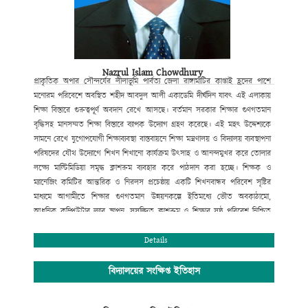
Nazrul Islam Chowdhury
প্রাকৃতিক
অপার সৌন্দর্যের লীলাভূমি পার্বত্য জেলা রাঙ্গামাটির কাপ্তাই হ্রদের পাশে
মনোরম পরিবেশে অবস্থিত শহীদ আবদুল আলী একাডেমি দীর্ঘদিন যাবৎ এই এলাকায়
শিক্ষা বিস্তারে গুরুত্বপূর্ণ অবদান রেখে আসছে। বর্তমান সরকার শিক্ষার
গুণগতমান
বৃদ্ধিসহ মানসম্মত শিক্ষা বিস্তারে ব্যাপক উদ্যোগ গ্রহণ করেছে। এই
মহৎ উদ্দেশ্যকে
সামনে রেখে যুগোপযোগী শিক্ষাব্যবস্থা বাস্তবায়নে শিক্ষা
মন্ত্রণালয় ও বিদ্যালয় ব্যবস্থাপনা
পরিষদের যৌথ উদ্যোগে শিখন শিখানো
কার্যক্রম উৎসাহ ও আনন্দমুখর করে তোলার
লক্ষ্যে মাল্টিমিডিয়া সমৃদ্ধ
ক্লাশরুম ব্যবহার করে পাঠদান করা হচ্ছে। শিক্ষক ও
ম্যানেজিং কমিটির আন্তরিক
ও নিরলস প্রচেষ্ঠায় একটি শিখনবান্ধব পরিবেশ সৃষ্টির
মাধ্যমে আগামীতে
শিক্ষার গুণগতমান উন্নয়নকল্পে ইতিমধ্যে ভৌত অবকাঠামো
,
আধুনিক কম্পিউটার
ল্যাব স্থাপন
,
সুসজ্জিত ক্লাশরুম ও শিক্ষার সুষ্ঠু পরিবেশ নিশ্চিত
করণের
মাধ্যমে সহপাঠক্রমিক কার্যক্রম পরিচালনার মধ্যদিয়ে শিক্ষার্থীর শারীরিক ও
মানসিক বিকাশে বিভিন্ন পদক্ষেপ ক্রমান্নয়ে বাস্তবায়ন করা হচ্ছে। বিদ্যালয়টি
Details
বর্তমানে
সুদক্ষ পরিচালনা পরিষদ দ্বারা পরিচালিত হয়ে আসছে। বিশেষ করে
বিদ্যালয়ের
প্রতিষ্ঠাতা বিশিষ্ট সমাজ সেবক শ্রদ্ধেয় মরহুম হাজী আবদুল বারী
মাতব্বরের সুযোগ্য
বিদ্যালয়ের সংক্ষিপ্ত ইতিহাস
কৃতি সন্তান হাজী মোঃ মুছা মাতব্বর (আজীবন দাতা সদস্য)
বিদ্যালয় পরিচালনা
কমিটির সভাপতির দায়িত্ব নেওয়ার পর থেকে অদ্যবধি শিক্ষার
গুণগত মান নিশ্চিতকল্পে