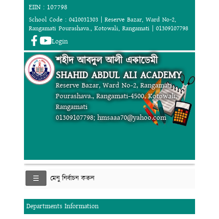
EIIN : 107798
School Code : 0410031303 | Reserve Bazar, Ward No-2,
Rangamati Pourashava., Kotowali, Rangamati | 01309107798
Login
শহীদ আবদুল আলী একাডেমী
SHAHID ABDUL ALI ACADEMY
Reserve Bazar, Ward No-2, Rangamati
Pourashava., Rangamati-4500, Kotowali,
Rangamati
01309107798; hmsaaa70@yahoo.com
মেনু নির্বাচন করুন
Departments Information