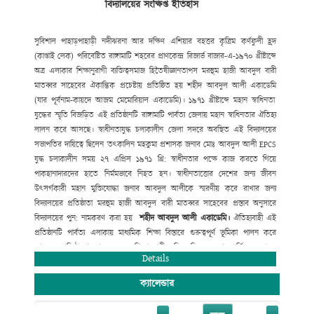
বিদ্যালয়ের সংক্ষিপ্ত ইতিহাস
সুদক্ষ শিক্ষক নিয়োগ
,
শিক্ষার্থীদের সুযোগ-সুবিধা
বৃদ্ধি
,
যুগোপযোগী আধুনিক
শিক্ষাব্যবস্থা বাস্তবায়নে ভূমিকা রাখছে যা
প্রশংসনীয়। বিদ্যালয়ের উত্তরোত্তর ফলাফল
JSC
ও
SSC
তে ধারাবাহিক উন্নয়ন
বিদ্যমান। সহপাঠক্রমিক কার্যক্রমে (ক্রীড়া ও
সুবিশাল পাহাড়
পাহাড়ী নদী
ঝরনা আর দক্ষিণ
এশিয়ার বহত্তর কৃত্রিম কর্ণফুলী হ্রদ
সংস্কৃতিতে) রয়েছে অত্র
বিদ্যালয়ের দীর্ঘ দিনের ঐতিহ্য।
(কাপ্তাই লেক) পরিবেষ্টিত রাঙ্গামাটি
শহরের প্রাণকেন্দ্র রিজার্ভ বাজার-এ-১৯৭০ খ্রীষ্টাব্দে
অত্র এলাকার
শিক্ষানুরাগী ব্যক্তিত্ব
সমাজ হিতৈষী
জ্ঞানতাপস মরহুম হাজী আবদুল বারী
মাতব্বর সাহেবের ঐকান্তিক প্রচেষ্টায় প্রতিষ্ঠিত হয় শহীদ আবদুল আলী একাডেমি
(
যার পূর্বনাম-কায়দে আজম মেমোরিয়াল একাডেমি)। ১৯৭১ খ্রীষ্টাব্দে মহান
স্বাধিনতা
যুদ্ধের স্মৃতি বিজড়িত এই প্রতিষ্ঠানটি রাঙ্গামাটি পার্বত্য
জেলায় মহান স্বাধিনতার ঐতিহ্য
লালন করে আসছে। স্বাধীনতাযুদ্ধ চলাকালীন জেলা
সদরে অবস্থিত এই বিদ্যালয়ের
সভাপতির দায়িত্বে ছিলেন তৎকালিন মহকুমা
প্রশাসক জনাব মোঃ আবদুল আলী
EPCS
যুদ্ধ চলাকালীন সময় ২৭ এপ্রিল ১৯৭১ খ্রি:
স্বাধীনতার পক্ষে কাজ করতে গিয়ে
পাকহানাদারদের হাতে নির্মমভাবে নিহত হন।
স্বাধীনতাত্তোর দেশের জন্য জীবন
উৎসর্গকারী মহান মুক্তিযোদ্ধা জনাব আবদুল
আলীকে স্মরণীয় করে রাখার জন্য
বিদ্যালয়ের প্রতিষ্ঠাতা মরহুম হাজী আবদুল
বারী মাতব্বর সাহেবের প্রস্তাব অনুসারে
বিদ্যালয়ের পুন: নামকরণ করা হয়
শহীদ
আবদুল
আলী
একাডেমি
।
ঐতিহ্যবাহী এই
প্রতিষ্ঠানটি পার্বত্য এলাকায় মাধ্যমিক শিক্ষা বিস্তারে
গুরুত্বপূর্ণ ভূমিকা পালন করে
আসছে। প্রতিষ্ঠালগ্ন থেকে অনেক শিক্ষানুরাগী
ব্যক্তিত্ব নিজেদের শ্রম
আর্থিক অনুদান
ও
Details
সাহায্যে সহযোগীতার মাধ্যমে
বিদ্যালয়টিকে মহীরূহে রূপান্তরিত করেছে।
ক্যালেন্ডার