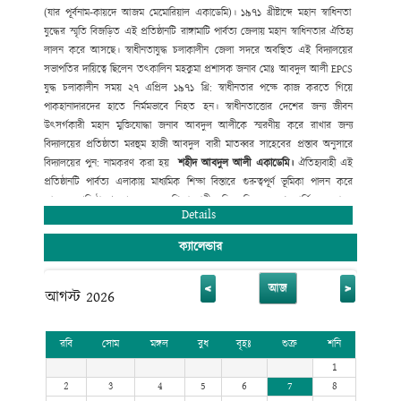
(
যার পূর্বনাম-কায়দে আজম মেমোরিয়াল একাডেমি)। ১৯৭১ খ্রীষ্টাব্দে মহান
স্বাধিনতা
যুদ্ধের স্মৃতি বিজড়িত এই প্রতিষ্ঠানটি রাঙ্গামাটি পার্বত্য
জেলায় মহান স্বাধিনতার ঐতিহ্য
লালন করে আসছে। স্বাধীনতাযুদ্ধ চলাকালীন জেলা
সদরে অবস্থিত এই বিদ্যালয়ের
সভাপতির দায়িত্বে ছিলেন তৎকালিন মহকুমা
প্রশাসক জনাব মোঃ আবদুল আলী
EPCS
যুদ্ধ চলাকালীন সময় ২৭ এপ্রিল ১৯৭১ খ্রি:
স্বাধীনতার পক্ষে কাজ করতে গিয়ে
পাকহানাদারদের হাতে নির্মমভাবে নিহত হন।
স্বাধীনতাত্তোর দেশের জন্য জীবন
উৎসর্গকারী মহান মুক্তিযোদ্ধা জনাব আবদুল
আলীকে স্মরণীয় করে রাখার জন্য
বিদ্যালয়ের প্রতিষ্ঠাতা মরহুম হাজী আবদুল
বারী মাতব্বর সাহেবের প্রস্তাব অনুসারে
বিদ্যালয়ের পুন: নামকরণ করা হয়
শহীদ
আবদুল
আলী
একাডেমি
।
ঐতিহ্যবাহী এই
প্রতিষ্ঠানটি পার্বত্য এলাকায় মাধ্যমিক শিক্ষা বিস্তারে
গুরুত্বপূর্ণ ভূমিকা পালন করে
আসছে। প্রতিষ্ঠালগ্ন থেকে অনেক শিক্ষানুরাগী
ব্যক্তিত্ব নিজেদের শ্রম
আর্থিক অনুদান
ও
Details
সাহায্যে সহযোগীতার মাধ্যমে
বিদ্যালয়টিকে মহীরূহে রূপান্তরিত করেছে।
ক্যালেন্ডার
<
>
আজ
আগস্ট 2026
রবি
সোম
মঙ্গল
বুধ
বৃহঃ
শুক্র
শনি
1
2
3
4
5
6
7
8