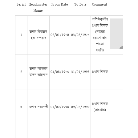
Serial
Headmaster
From Date
To Date
Comment
Pi
Name
প্রতিষ্ঠাকালীন
প্রধান শিক্ষক
জনাব রিয়াজুল
(স্যারের
1
02/01/1970
03/08/1975
হক খন্দকার
কোনো ছবি
পাওয়া
যায়নি)
জনাব আসহাব
2
04/08/1975
31/01/1998
প্রধান শিক্ষক
উদ্দিন আহম্মদ
প্রধান শিক্ষক
3
জনাব সত্যনন্দী
01/02/1998
09/06/1999
(ভারপ্রাপ্ত)