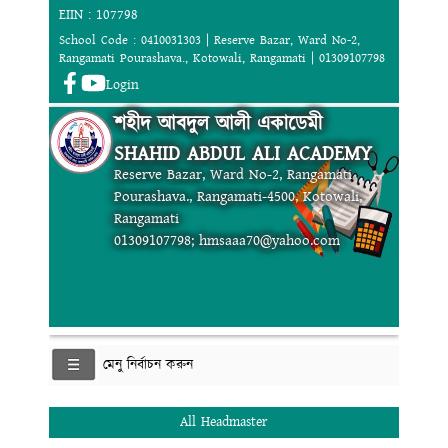
EIIN : 107798
School Code : 0410031303 | Reserve Bazar, Ward No-2,
Rangamati Pourashava., Kotowali, Rangamati | 01309107798
Login
শহীদ আবদুল আলী একাডেমী
SHAHID ABDUL ALI ACADEMY
Reserve Bazar, Ward No-2, Rangamati
Pourashava., Rangamati-4500, Kotowali,
Rangamati
01309107798; hmsaaa70@yahoo.com
মেনু নির্বাচন করুন
All Headmaster