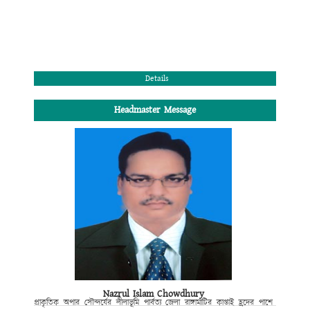
Details
Headmaster Message
Nazrul Islam Chowdhury
প্রাকৃতিক
অপার সৌন্দর্যের লীলাভূমি পার্বত্য জেলা রাঙ্গামাটির কাপ্তাই হ্রদের পাশে