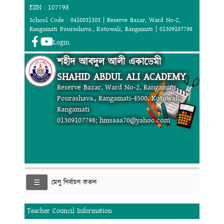
EIIN : 107798
School Code : 0410031303 | Reserve Bazar, Ward No-2,
Rangamati Pourashava., Kotowali, Rangamati | 01309107798
Login
শহীদ আবদুল আলী একাডেমী
SHAHID ABDUL ALI ACADEMY
Reserve Bazar, Ward No-2, Rangamati
Pourashava., Rangamati-4500, Kotowali,
Rangamati
01309107798; hmsaaa70@yahoo.com
মেনু নির্বাচন করুন
Teacher Council Information