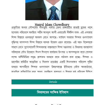
Nazrul Islam Chowdhury
প্রাকৃতিক
অপার সৌন্দর্যের লীলাভূমি পার্বত্য জেলা রাঙ্গামাটির কাপ্তাই হ্রদের পাশে
মনোরম পরিবেশে অবস্থিত শহীদ আবদুল আলী একাডেমি দীর্ঘদিন যাবৎ এই এলাকায়
শিক্ষা বিস্তারে গুরুত্বপূর্ণ অবদান রেখে আসছে। বর্তমান সরকার শিক্ষার
গুণগতমান
বৃদ্ধিসহ মানসম্মত শিক্ষা বিস্তারে ব্যাপক উদ্যোগ গ্রহণ করেছে। এই
মহৎ উদ্দেশ্যকে
সামনে রেখে যুগোপযোগী শিক্ষাব্যবস্থা বাস্তবায়নে শিক্ষা
মন্ত্রণালয় ও বিদ্যালয় ব্যবস্থাপনা
পরিষদের যৌথ উদ্যোগে শিখন শিখানো
কার্যক্রম উৎসাহ ও আনন্দমুখর করে তোলার
লক্ষ্যে মাল্টিমিডিয়া সমৃদ্ধ
ক্লাশরুম ব্যবহার করে পাঠদান করা হচ্ছে। শিক্ষক ও
ম্যানেজিং কমিটির আন্তরিক
ও নিরলস প্রচেষ্ঠায় একটি শিখনবান্ধব পরিবেশ সৃষ্টির
মাধ্যমে আগামীতে
শিক্ষার গুণগতমান উন্নয়নকল্পে ইতিমধ্যে ভৌত অবকাঠামো
,
আধুনিক কম্পিউটার
ল্যাব স্থাপন
,
সুসজ্জিত ক্লাশরুম ও শিক্ষার সুষ্ঠু পরিবেশ নিশ্চিত
করণের
মাধ্যমে সহপাঠক্রমিক কার্যক্রম পরিচালনার মধ্যদিয়ে শিক্ষার্থীর শারীরিক ও
মানসিক বিকাশে বিভিন্ন পদক্ষেপ ক্রমান্নয়ে বাস্তবায়ন করা হচ্ছে। বিদ্যালয়টি
Details
বর্তমানে
সুদক্ষ পরিচালনা পরিষদ দ্বারা পরিচালিত হয়ে আসছে। বিশেষ করে
বিদ্যালয়ের
প্রতিষ্ঠাতা বিশিষ্ট সমাজ সেবক শ্রদ্ধেয় মরহুম হাজী আবদুল বারী
মাতব্বরের সুযোগ্য
বিদ্যালয়ের সংক্ষিপ্ত ইতিহাস
কৃতি সন্তান হাজী মোঃ মুছা মাতব্বর (আজীবন দাতা সদস্য)
বিদ্যালয় পরিচালনা
কমিটির সভাপতির দায়িত্ব নেওয়ার পর থেকে অদ্যবধি শিক্ষার
গুণগত মান নিশ্চিতকল্পে