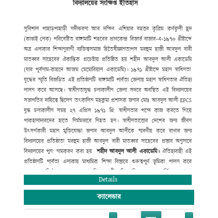
বিদ্যালয়ের সংক্ষিপ্ত ইতিহাস
সুদক্ষ শিক্ষক নিয়োগ
,
শিক্ষার্থীদের সুযোগ-সুবিধা
বৃদ্ধি
,
যুগোপযোগী আধুনিক
শিক্ষাব্যবস্থা বাস্তবায়নে ভূমিকা রাখছে যা
প্রশংসনীয়। বিদ্যালয়ের উত্তরোত্তর ফলাফল
JSC
ও
SSC
তে ধারাবাহিক উন্নয়ন
বিদ্যমান। সহপাঠক্রমিক কার্যক্রমে (ক্রীড়া ও
সুবিশাল পাহাড়
পাহাড়ী নদী
ঝরনা আর দক্ষিণ
এশিয়ার বহত্তর কৃত্রিম কর্ণফুলী হ্রদ
সংস্কৃতিতে) রয়েছে অত্র
বিদ্যালয়ের দীর্ঘ দিনের ঐতিহ্য।
(কাপ্তাই লেক) পরিবেষ্টিত রাঙ্গামাটি
শহরের প্রাণকেন্দ্র রিজার্ভ বাজার-এ-১৯৭০ খ্রীষ্টাব্দে
অত্র এলাকার
শিক্ষানুরাগী ব্যক্তিত্ব
সমাজ হিতৈষী
জ্ঞানতাপস মরহুম হাজী আবদুল বারী
মাতব্বর সাহেবের ঐকান্তিক প্রচেষ্টায় প্রতিষ্ঠিত হয় শহীদ আবদুল আলী একাডেমি
(
যার পূর্বনাম-কায়দে আজম মেমোরিয়াল একাডেমি)। ১৯৭১ খ্রীষ্টাব্দে মহান
স্বাধিনতা
যুদ্ধের স্মৃতি বিজড়িত এই প্রতিষ্ঠানটি রাঙ্গামাটি পার্বত্য
জেলায় মহান স্বাধিনতার ঐতিহ্য
লালন করে আসছে। স্বাধীনতাযুদ্ধ চলাকালীন জেলা
সদরে অবস্থিত এই বিদ্যালয়ের
সভাপতির দায়িত্বে ছিলেন তৎকালিন মহকুমা
প্রশাসক জনাব মোঃ আবদুল আলী
EPCS
যুদ্ধ চলাকালীন সময় ২৭ এপ্রিল ১৯৭১ খ্রি:
স্বাধীনতার পক্ষে কাজ করতে গিয়ে
পাকহানাদারদের হাতে নির্মমভাবে নিহত হন।
স্বাধীনতাত্তোর দেশের জন্য জীবন
উৎসর্গকারী মহান মুক্তিযোদ্ধা জনাব আবদুল
আলীকে স্মরণীয় করে রাখার জন্য
বিদ্যালয়ের প্রতিষ্ঠাতা মরহুম হাজী আবদুল
বারী মাতব্বর সাহেবের প্রস্তাব অনুসারে
বিদ্যালয়ের পুন: নামকরণ করা হয়
শহীদ
আবদুল
আলী
একাডেমি
।
ঐতিহ্যবাহী এই
প্রতিষ্ঠানটি পার্বত্য এলাকায় মাধ্যমিক শিক্ষা বিস্তারে
গুরুত্বপূর্ণ ভূমিকা পালন করে
আসছে। প্রতিষ্ঠালগ্ন থেকে অনেক শিক্ষানুরাগী
ব্যক্তিত্ব নিজেদের শ্রম
আর্থিক অনুদান
ও
Details
সাহায্যে সহযোগীতার মাধ্যমে
বিদ্যালয়টিকে মহীরূহে রূপান্তরিত করেছে।
ক্যালেন্ডার