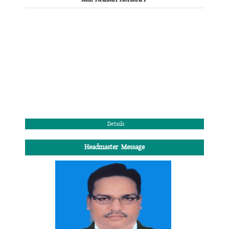
Details
Headmaster Message