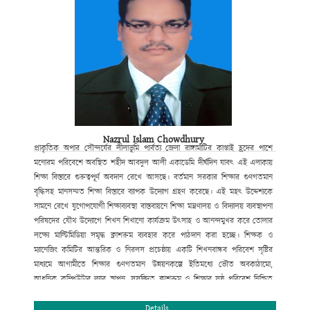
Nazrul Islam Chowdhury
প্রাকৃতিক
অপার সৌন্দর্যের লীলাভূমি পার্বত্য জেলা রাঙ্গামাটির কাপ্তাই হ্রদের পাশে
মনোরম পরিবেশে অবস্থিত শহীদ আবদুল আলী একাডেমি দীর্ঘদিন যাবৎ এই এলাকায়
শিক্ষা বিস্তারে গুরুত্বপূর্ণ অবদান রেখে আসছে। বর্তমান সরকার শিক্ষার
গুণগতমান
বৃদ্ধিসহ মানসম্মত শিক্ষা বিস্তারে ব্যাপক উদ্যোগ গ্রহণ করেছে। এই
মহৎ উদ্দেশ্যকে
সামনে রেখে যুগোপযোগী শিক্ষাব্যবস্থা বাস্তবায়নে শিক্ষা
মন্ত্রণালয় ও বিদ্যালয় ব্যবস্থাপনা
পরিষদের যৌথ উদ্যোগে শিখন শিখানো
কার্যক্রম উৎসাহ ও আনন্দমুখর করে তোলার
লক্ষ্যে মাল্টিমিডিয়া সমৃদ্ধ
ক্লাশরুম ব্যবহার করে পাঠদান করা হচ্ছে। শিক্ষক ও
ম্যানেজিং কমিটির আন্তরিক
ও নিরলস প্রচেষ্ঠায় একটি শিখনবান্ধব পরিবেশ সৃষ্টির
মাধ্যমে আগামীতে
শিক্ষার গুণগতমান উন্নয়নকল্পে ইতিমধ্যে ভৌত অবকাঠামো
,
আধুনিক কম্পিউটার
ল্যাব স্থাপন
,
সুসজ্জিত ক্লাশরুম ও শিক্ষার সুষ্ঠু পরিবেশ নিশ্চিত
করণের
মাধ্যমে সহপাঠক্রমিক কার্যক্রম পরিচালনার মধ্যদিয়ে শিক্ষার্থীর শারীরিক ও
মানসিক বিকাশে বিভিন্ন পদক্ষেপ ক্রমান্নয়ে বাস্তবায়ন করা হচ্ছে। বিদ্যালয়টি
Details
বর্তমানে