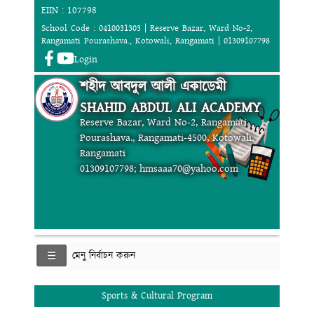
EIIN : 107798
School Code : 0410031303 | Reserve Bazar, Ward No-2,
Rangamati Pourashava., Kotowali, Rangamati | 01309107798
Login
শহীদ আবদুল আলী একাডেমী
SHAHID ABDUL ALI ACADEMY
Reserve Bazar, Ward No-2, Rangamati
Pourashava., Rangamati-4500, Kotowali,
Rangamati
01309107798; hmsaaa70@yahoo.com
মেনু নির্বাচন করুন
Sports & Cultural Program