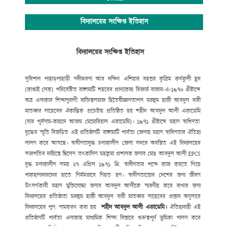
সুদক্ষ পরিচালনা পরিষদ দ্বারা পরিচালিত হয়ে আসছে। বিশেষ করে
বিদ্যালয়ের
প্রতিষ্ঠাতা বিশিষ্ট সমাজ সেবক শ্রদ্ধেয় মরহুম হাজী আবদুল বারী
মাতব্বরের সুযোগ্য
বিদ্যালয়ের সংক্ষিপ্ত ইতিহাস
কৃতি সন্তান হাজী মোঃ মুছা মাতব্বর (আজীবন দাতা সদস্য)
বিদ্যালয় পরিচালনা
কমিটির সভাপতির দায়িত্ব নেওয়ার পর থেকে অদ্যবধি শিক্ষার
গুণগত মান নিশ্চিতকল্পে
বিদ্যালয়ের সংক্ষিপ্ত ইতিহাস
সুদক্ষ শিক্ষক নিয়োগ
,
শিক্ষার্থীদের সুযোগ-সুবিধা
বৃদ্ধি
,
যুগোপযোগী আধুনিক
শিক্ষাব্যবস্থা বাস্তবায়নে ভূমিকা রাখছে যা
প্রশংসনীয়। বিদ্যালয়ের উত্তরোত্তর ফলাফল
JSC
ও
SSC
তে ধারাবাহিক উন্নয়ন
বিদ্যমান। সহপাঠক্রমিক কার্যক্রমে (ক্রীড়া ও
সুবিশাল পাহাড়
পাহাড়ী নদী
ঝরনা আর দক্ষিণ
এশিয়ার বহত্তর কৃত্রিম কর্ণফুলী হ্রদ
সংস্কৃতিতে) রয়েছে অত্র
বিদ্যালয়ের দীর্ঘ দিনের ঐতিহ্য।
(কাপ্তাই লেক) পরিবেষ্টিত রাঙ্গামাটি
শহরের প্রাণকেন্দ্র রিজার্ভ বাজার-এ-১৯৭০ খ্রীষ্টাব্দে
অত্র এলাকার
শিক্ষানুরাগী ব্যক্তিত্ব
সমাজ হিতৈষী
জ্ঞানতাপস মরহুম হাজী আবদুল বারী
মাতব্বর সাহেবের ঐকান্তিক প্রচেষ্টায় প্রতিষ্ঠিত হয় শহীদ আবদুল আলী একাডেমি
(
যার পূর্বনাম-কায়দে আজম মেমোরিয়াল একাডেমি)। ১৯৭১ খ্রীষ্টাব্দে মহান
স্বাধিনতা
যুদ্ধের স্মৃতি বিজড়িত এই প্রতিষ্ঠানটি রাঙ্গামাটি পার্বত্য
জেলায় মহান স্বাধিনতার ঐতিহ্য
লালন করে আসছে। স্বাধীনতাযুদ্ধ চলাকালীন জেলা
সদরে অবস্থিত এই বিদ্যালয়ের
সভাপতির দায়িত্বে ছিলেন তৎকালিন মহকুমা
প্রশাসক জনাব মোঃ আবদুল আলী
EPCS
যুদ্ধ চলাকালীন সময় ২৭ এপ্রিল ১৯৭১ খ্রি:
স্বাধীনতার পক্ষে কাজ করতে গিয়ে
পাকহানাদারদের হাতে নির্মমভাবে নিহত হন।
স্বাধীনতাত্তোর দেশের জন্য জীবন
উৎসর্গকারী মহান মুক্তিযোদ্ধা জনাব আবদুল
আলীকে স্মরণীয় করে রাখার জন্য
বিদ্যালয়ের প্রতিষ্ঠাতা মরহুম হাজী আবদুল
বারী মাতব্বর সাহেবের প্রস্তাব অনুসারে
বিদ্যালয়ের পুন: নামকরণ করা হয়
শহীদ
আবদুল
আলী
একাডেমি
।
ঐতিহ্যবাহী এই
প্রতিষ্ঠানটি পার্বত্য এলাকায় মাধ্যমিক শিক্ষা বিস্তারে
গুরুত্বপূর্ণ ভূমিকা পালন করে