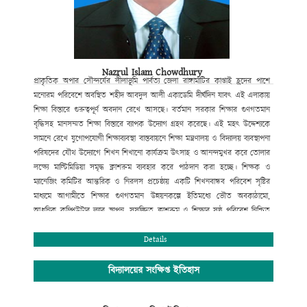
Nazrul Islam Chowdhury
প্রাকৃতিক
অপার সৌন্দর্যের লীলাভূমি পার্বত্য জেলা রাঙ্গামাটির কাপ্তাই হ্রদের পাশে
মনোরম পরিবেশে অবস্থিত শহীদ আবদুল আলী একাডেমি দীর্ঘদিন যাবৎ এই এলাকায়
শিক্ষা বিস্তারে গুরুত্বপূর্ণ অবদান রেখে আসছে। বর্তমান সরকার শিক্ষার
গুণগতমান
বৃদ্ধিসহ মানসম্মত শিক্ষা বিস্তারে ব্যাপক উদ্যোগ গ্রহণ করেছে। এই
মহৎ উদ্দেশ্যকে
সামনে রেখে যুগোপযোগী শিক্ষাব্যবস্থা বাস্তবায়নে শিক্ষা
মন্ত্রণালয় ও বিদ্যালয় ব্যবস্থাপনা
পরিষদের যৌথ উদ্যোগে শিখন শিখানো
কার্যক্রম উৎসাহ ও আনন্দমুখর করে তোলার
লক্ষ্যে মাল্টিমিডিয়া সমৃদ্ধ
ক্লাশরুম ব্যবহার করে পাঠদান করা হচ্ছে। শিক্ষক ও
ম্যানেজিং কমিটির আন্তরিক
ও নিরলস প্রচেষ্ঠায় একটি শিখনবান্ধব পরিবেশ সৃষ্টির
মাধ্যমে আগামীতে
শিক্ষার গুণগতমান উন্নয়নকল্পে ইতিমধ্যে ভৌত অবকাঠামো
,
আধুনিক কম্পিউটার
ল্যাব স্থাপন
,
সুসজ্জিত ক্লাশরুম ও শিক্ষার সুষ্ঠু পরিবেশ নিশ্চিত
করণের
মাধ্যমে সহপাঠক্রমিক কার্যক্রম পরিচালনার মধ্যদিয়ে শিক্ষার্থীর শারীরিক ও
মানসিক বিকাশে বিভিন্ন পদক্ষেপ ক্রমান্নয়ে বাস্তবায়ন করা হচ্ছে। বিদ্যালয়টি
Details
বর্তমানে
সুদক্ষ পরিচালনা পরিষদ দ্বারা পরিচালিত হয়ে আসছে। বিশেষ করে
বিদ্যালয়ের
প্রতিষ্ঠাতা বিশিষ্ট সমাজ সেবক শ্রদ্ধেয় মরহুম হাজী আবদুল বারী
মাতব্বরের সুযোগ্য
বিদ্যালয়ের সংক্ষিপ্ত ইতিহাস
কৃতি সন্তান হাজী মোঃ মুছা মাতব্বর (আজীবন দাতা সদস্য)
বিদ্যালয় পরিচালনা
কমিটির সভাপতির দায়িত্ব নেওয়ার পর থেকে অদ্যবধি শিক্ষার
গুণগত মান নিশ্চিতকল্পে