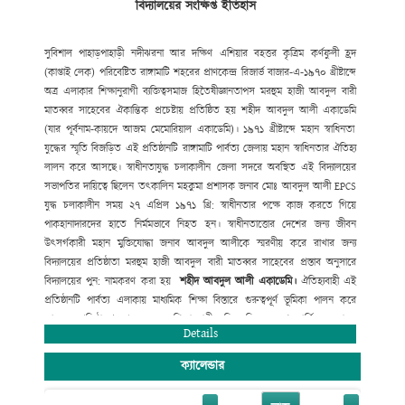
বিদ্যালয়ের সংক্ষিপ্ত ইতিহাস
সুদক্ষ শিক্ষক নিয়োগ
,
শিক্ষার্থীদের সুযোগ-সুবিধা
বৃদ্ধি
,
যুগোপযোগী আধুনিক
শিক্ষাব্যবস্থা বাস্তবায়নে ভূমিকা রাখছে যা
প্রশংসনীয়। বিদ্যালয়ের উত্তরোত্তর ফলাফল
JSC
ও
SSC
তে ধারাবাহিক উন্নয়ন
বিদ্যমান। সহপাঠক্রমিক কার্যক্রমে (ক্রীড়া ও
সুবিশাল পাহাড়
পাহাড়ী নদী
ঝরনা আর দক্ষিণ
এশিয়ার বহত্তর কৃত্রিম কর্ণফুলী হ্রদ
সংস্কৃতিতে) রয়েছে অত্র
বিদ্যালয়ের দীর্ঘ দিনের ঐতিহ্য।
(কাপ্তাই লেক) পরিবেষ্টিত রাঙ্গামাটি
শহরের প্রাণকেন্দ্র রিজার্ভ বাজার-এ-১৯৭০ খ্রীষ্টাব্দে
অত্র এলাকার
শিক্ষানুরাগী ব্যক্তিত্ব
সমাজ হিতৈষী
জ্ঞানতাপস মরহুম হাজী আবদুল বারী
মাতব্বর সাহেবের ঐকান্তিক প্রচেষ্টায় প্রতিষ্ঠিত হয় শহীদ আবদুল আলী একাডেমি
(
যার পূর্বনাম-কায়দে আজম মেমোরিয়াল একাডেমি)। ১৯৭১ খ্রীষ্টাব্দে মহান
স্বাধিনতা
যুদ্ধের স্মৃতি বিজড়িত এই প্রতিষ্ঠানটি রাঙ্গামাটি পার্বত্য
জেলায় মহান স্বাধিনতার ঐতিহ্য
লালন করে আসছে। স্বাধীনতাযুদ্ধ চলাকালীন জেলা
সদরে অবস্থিত এই বিদ্যালয়ের
সভাপতির দায়িত্বে ছিলেন তৎকালিন মহকুমা
প্রশাসক জনাব মোঃ আবদুল আলী
EPCS
যুদ্ধ চলাকালীন সময় ২৭ এপ্রিল ১৯৭১ খ্রি:
স্বাধীনতার পক্ষে কাজ করতে গিয়ে
পাকহানাদারদের হাতে নির্মমভাবে নিহত হন।
স্বাধীনতাত্তোর দেশের জন্য জীবন
উৎসর্গকারী মহান মুক্তিযোদ্ধা জনাব আবদুল
আলীকে স্মরণীয় করে রাখার জন্য
বিদ্যালয়ের প্রতিষ্ঠাতা মরহুম হাজী আবদুল
বারী মাতব্বর সাহেবের প্রস্তাব অনুসারে
বিদ্যালয়ের পুন: নামকরণ করা হয়
শহীদ
আবদুল
আলী
একাডেমি
।
ঐতিহ্যবাহী এই
প্রতিষ্ঠানটি পার্বত্য এলাকায় মাধ্যমিক শিক্ষা বিস্তারে
গুরুত্বপূর্ণ ভূমিকা পালন করে
আসছে। প্রতিষ্ঠালগ্ন থেকে অনেক শিক্ষানুরাগী
ব্যক্তিত্ব নিজেদের শ্রম
আর্থিক অনুদান
ও
Details
সাহায্যে সহযোগীতার মাধ্যমে
বিদ্যালয়টিকে মহীরূহে রূপান্তরিত করেছে।
ক্যালেন্ডার