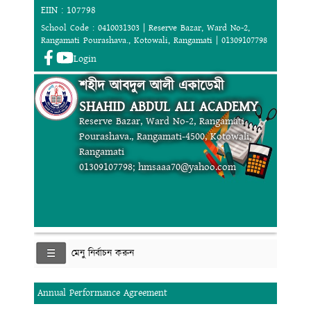
EIIN : 107798
School Code : 0410031303 | Reserve Bazar, Ward No-2,
Rangamati Pourashava., Kotowali, Rangamati | 01309107798
Login
শহীদ আবদুল আলী একাডেমী
SHAHID ABDUL ALI ACADEMY
Reserve Bazar, Ward No-2, Rangamati
Pourashava., Rangamati-4500, Kotowali,
Rangamati
01309107798; hmsaaa70@yahoo.com
মেনু নির্বাচন করুন
Annual Performance Agreement