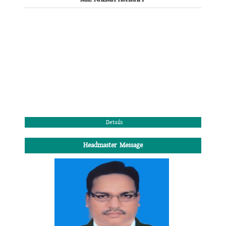
Details
Headmaster Message