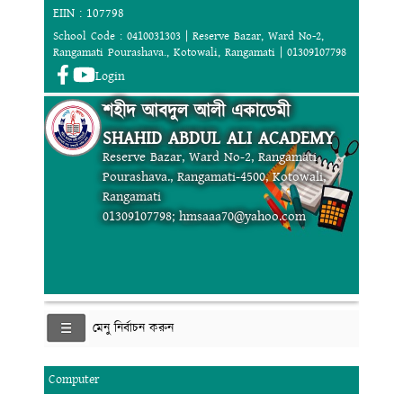
EIIN : 107798
School Code : 0410031303 | Reserve Bazar, Ward No-2,
Rangamati Pourashava., Kotowali, Rangamati | 01309107798
Login
শহীদ আবদুল আলী একাডেমী
SHAHID ABDUL ALI ACADEMY
Reserve Bazar, Ward No-2, Rangamati
Pourashava., Rangamati-4500, Kotowali,
Rangamati
01309107798; hmsaaa70@yahoo.com
মেনু নির্বাচন করুন
Computer