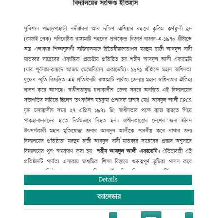
বিদ্যালয়ের সংক্ষিপ্ত ইতিহাস
সুদক্ষ শিক্ষক নিয়োগ
,
শিক্ষার্থীদের সুযোগ-সুবিধা
বৃদ্ধি
,
যুগোপযোগী আধুনিক
শিক্ষাব্যবস্থা বাস্তবায়নে ভূমিকা রাখছে যা
প্রশংসনীয়। বিদ্যালয়ের উত্তরোত্তর ফলাফল
JSC
ও
SSC
তে ধারাবাহিক উন্নয়ন
বিদ্যমান। সহপাঠক্রমিক কার্যক্রমে (ক্রীড়া ও
সুবিশাল পাহাড়
পাহাড়ী নদী
ঝরনা আর দক্ষিণ
এশিয়ার বহত্তর কৃত্রিম কর্ণফুলী হ্রদ
সংস্কৃতিতে) রয়েছে অত্র
বিদ্যালয়ের দীর্ঘ দিনের ঐতিহ্য।
(কাপ্তাই লেক) পরিবেষ্টিত রাঙ্গামাটি
শহরের প্রাণকেন্দ্র রিজার্ভ বাজার-এ-১৯৭০ খ্রীষ্টাব্দে
অত্র এলাকার
শিক্ষানুরাগী ব্যক্তিত্ব
সমাজ হিতৈষী
জ্ঞানতাপস মরহুম হাজী আবদুল বারী
মাতব্বর সাহেবের ঐকান্তিক প্রচেষ্টায় প্রতিষ্ঠিত হয় শহীদ আবদুল আলী একাডেমি
(
যার পূর্বনাম-কায়দে আজম মেমোরিয়াল একাডেমি)। ১৯৭১ খ্রীষ্টাব্দে মহান
স্বাধিনতা
যুদ্ধের স্মৃতি বিজড়িত এই প্রতিষ্ঠানটি রাঙ্গামাটি পার্বত্য
জেলায় মহান স্বাধিনতার ঐতিহ্য
লালন করে আসছে। স্বাধীনতাযুদ্ধ চলাকালীন জেলা
সদরে অবস্থিত এই বিদ্যালয়ের
সভাপতির দায়িত্বে ছিলেন তৎকালিন মহকুমা
প্রশাসক জনাব মোঃ আবদুল আলী
EPCS
যুদ্ধ চলাকালীন সময় ২৭ এপ্রিল ১৯৭১ খ্রি:
স্বাধীনতার পক্ষে কাজ করতে গিয়ে
পাকহানাদারদের হাতে নির্মমভাবে নিহত হন।
স্বাধীনতাত্তোর দেশের জন্য জীবন
উৎসর্গকারী মহান মুক্তিযোদ্ধা জনাব আবদুল
আলীকে স্মরণীয় করে রাখার জন্য
বিদ্যালয়ের প্রতিষ্ঠাতা মরহুম হাজী আবদুল
বারী মাতব্বর সাহেবের প্রস্তাব অনুসারে
বিদ্যালয়ের পুন: নামকরণ করা হয়
শহীদ
আবদুল
আলী
একাডেমি
।
ঐতিহ্যবাহী এই
প্রতিষ্ঠানটি পার্বত্য এলাকায় মাধ্যমিক শিক্ষা বিস্তারে
গুরুত্বপূর্ণ ভূমিকা পালন করে
আসছে। প্রতিষ্ঠালগ্ন থেকে অনেক শিক্ষানুরাগী
ব্যক্তিত্ব নিজেদের শ্রম
আর্থিক অনুদান
ও
Details
সাহায্যে সহযোগীতার মাধ্যমে
বিদ্যালয়টিকে মহীরূহে রূপান্তরিত করেছে।
ক্যালেন্ডার