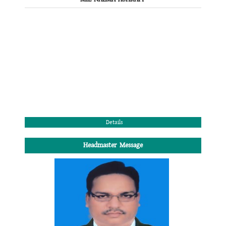
Details
Headmaster Message