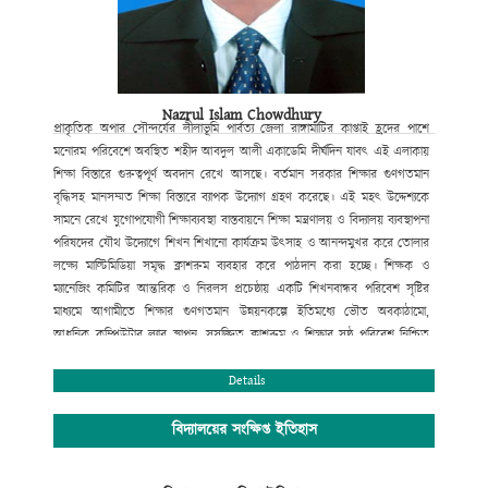
Nazrul Islam Chowdhury
প্রাকৃতিক
অপার সৌন্দর্যের লীলাভূমি পার্বত্য জেলা রাঙ্গামাটির কাপ্তাই হ্রদের পাশে
মনোরম পরিবেশে অবস্থিত শহীদ আবদুল আলী একাডেমি দীর্ঘদিন যাবৎ এই এলাকায়
শিক্ষা বিস্তারে গুরুত্বপূর্ণ অবদান রেখে আসছে। বর্তমান সরকার শিক্ষার
গুণগতমান
বৃদ্ধিসহ মানসম্মত শিক্ষা বিস্তারে ব্যাপক উদ্যোগ গ্রহণ করেছে। এই
মহৎ উদ্দেশ্যকে
সামনে রেখে যুগোপযোগী শিক্ষাব্যবস্থা বাস্তবায়নে শিক্ষা
মন্ত্রণালয় ও বিদ্যালয় ব্যবস্থাপনা
পরিষদের যৌথ উদ্যোগে শিখন শিখানো
কার্যক্রম উৎসাহ ও আনন্দমুখর করে তোলার
লক্ষ্যে মাল্টিমিডিয়া সমৃদ্ধ
ক্লাশরুম ব্যবহার করে পাঠদান করা হচ্ছে। শিক্ষক ও
ম্যানেজিং কমিটির আন্তরিক
ও নিরলস প্রচেষ্ঠায় একটি শিখনবান্ধব পরিবেশ সৃষ্টির
মাধ্যমে আগামীতে
শিক্ষার গুণগতমান উন্নয়নকল্পে ইতিমধ্যে ভৌত অবকাঠামো
,
আধুনিক কম্পিউটার
ল্যাব স্থাপন
,
সুসজ্জিত ক্লাশরুম ও শিক্ষার সুষ্ঠু পরিবেশ নিশ্চিত
করণের
মাধ্যমে সহপাঠক্রমিক কার্যক্রম পরিচালনার মধ্যদিয়ে শিক্ষার্থীর শারীরিক ও
মানসিক বিকাশে বিভিন্ন পদক্ষেপ ক্রমান্নয়ে বাস্তবায়ন করা হচ্ছে। বিদ্যালয়টি
Details
বর্তমানে
সুদক্ষ পরিচালনা পরিষদ দ্বারা পরিচালিত হয়ে আসছে। বিশেষ করে
বিদ্যালয়ের
প্রতিষ্ঠাতা বিশিষ্ট সমাজ সেবক শ্রদ্ধেয় মরহুম হাজী আবদুল বারী
মাতব্বরের সুযোগ্য
বিদ্যালয়ের সংক্ষিপ্ত ইতিহাস
কৃতি সন্তান হাজী মোঃ মুছা মাতব্বর (আজীবন দাতা সদস্য)
বিদ্যালয় পরিচালনা
কমিটির সভাপতির দায়িত্ব নেওয়ার পর থেকে অদ্যবধি শিক্ষার
গুণগত মান নিশ্চিতকল্পে