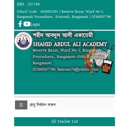
EIIN : 107798
School Code : 0410031303 | Reserve Bazar, Ward No-2,
Rangamati Pourashava., Kotowali, Rangamati | 01309107798
Login
শহীদ আবদুল আলী একাডেমী
SHAHID ABDUL ALI ACADEMY
Reserve Bazar, Ward No-2, Rangamati
Pourashava., Rangamati-4500, Kotowali,
Rangamati
01309107798; hmsaaa70@yahoo.com
মেনু নির্বাচন করুন
All Teacher List