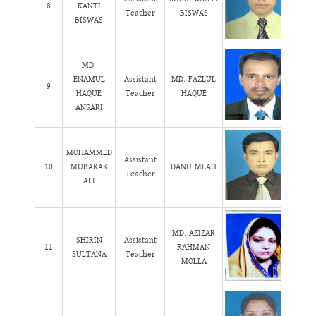
8
KANTI
Teacher
BISWAS
BISWAS
MD.
ENAMUL
Assistant
MD. FAZLUL
9
HAQUE
Teacher
HAQUE
ANSARI
MOHAMMED
Assistant
10
MUBARAK
DANU MEAH
Teacher
ALI
MD. AZIZAR
SHIRIN
Assistant
11
RAHMAN
SULTANA
Teacher
MOLLA