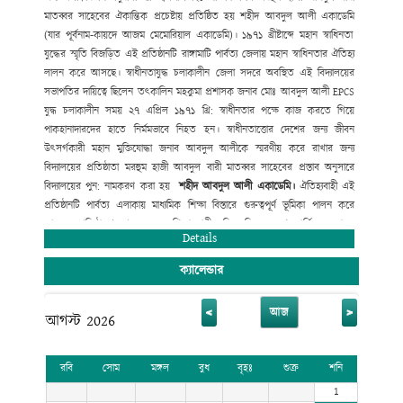
মাতব্বর সাহেবের ঐকান্তিক প্রচেষ্টায় প্রতিষ্ঠিত হয় শহীদ আবদুল আলী একাডেমি
(
যার পূর্বনাম-কায়দে আজম মেমোরিয়াল একাডেমি)। ১৯৭১ খ্রীষ্টাব্দে মহান
স্বাধিনতা
যুদ্ধের স্মৃতি বিজড়িত এই প্রতিষ্ঠানটি রাঙ্গামাটি পার্বত্য
জেলায় মহান স্বাধিনতার ঐতিহ্য
লালন করে আসছে। স্বাধীনতাযুদ্ধ চলাকালীন জেলা
সদরে অবস্থিত এই বিদ্যালয়ের
সভাপতির দায়িত্বে ছিলেন তৎকালিন মহকুমা
প্রশাসক জনাব মোঃ আবদুল আলী
EPCS
যুদ্ধ চলাকালীন সময় ২৭ এপ্রিল ১৯৭১ খ্রি:
স্বাধীনতার পক্ষে কাজ করতে গিয়ে
পাকহানাদারদের হাতে নির্মমভাবে নিহত হন।
স্বাধীনতাত্তোর দেশের জন্য জীবন
উৎসর্গকারী মহান মুক্তিযোদ্ধা জনাব আবদুল
আলীকে স্মরণীয় করে রাখার জন্য
বিদ্যালয়ের প্রতিষ্ঠাতা মরহুম হাজী আবদুল
বারী মাতব্বর সাহেবের প্রস্তাব অনুসারে
বিদ্যালয়ের পুন: নামকরণ করা হয়
শহীদ
আবদুল
আলী
একাডেমি
।
ঐতিহ্যবাহী এই
প্রতিষ্ঠানটি পার্বত্য এলাকায় মাধ্যমিক শিক্ষা বিস্তারে
গুরুত্বপূর্ণ ভূমিকা পালন করে
আসছে। প্রতিষ্ঠালগ্ন থেকে অনেক শিক্ষানুরাগী
ব্যক্তিত্ব নিজেদের শ্রম
আর্থিক অনুদান
ও
Details
সাহায্যে সহযোগীতার মাধ্যমে
বিদ্যালয়টিকে মহীরূহে রূপান্তরিত করেছে।
ক্যালেন্ডার
<
>
আজ
আগস্ট 2026
রবি
সোম
মঙ্গল
বুধ
বৃহঃ
শুক্র
শনি
1