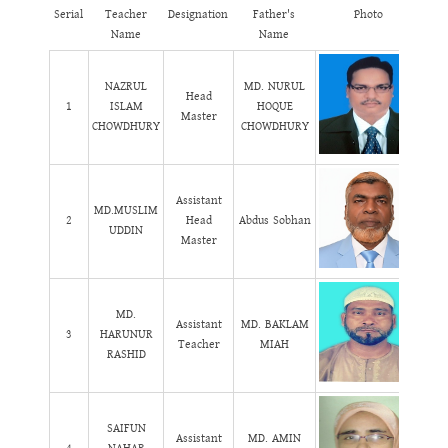
Serial
Teacher
Designation
Father's
Photo
Name
Name
NAZRUL
MD. NURUL
Head
1
ISLAM
HOQUE
Master
CHOWDHURY
CHOWDHURY
Assistant
MD.MUSLIM
2
Head
Abdus Sobhan
UDDIN
Master
MD.
Assistant
MD. BAKLAM
3
HARUNUR
Teacher
MIAH
RASHID
SAIFUN
Assistant
MD. AMIN