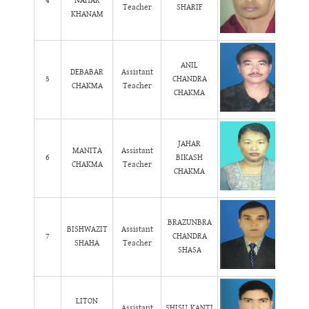
4
NAHAR
Teacher
SHARIF
KHANAM
ANIL
DEBABAR
Assistant
5
CHANDRA
CHAKMA
Teacher
CHAKMA
JAHAR
MANITA
Assistant
6
BIKASH
CHAKMA
Teacher
CHAKMA
BRAZUNBRA
BISHWAZIT
Assistant
7
CHANDRA
SHAHA
Teacher
SHASA
LITON
Assistant
SHISU KANTI