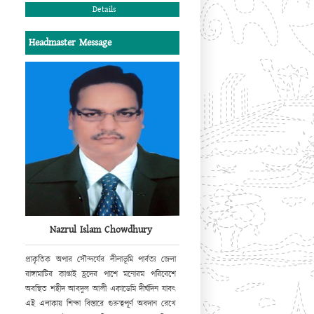
Details
Headmaster Message
Nazrul Islam Chowdhury
প্রাকৃতিক
অপার সৌন্দর্যের লীলাভূমি পার্বত্য জেলা
রাঙ্গামাটির কাপ্তাই হ্রদের পাশে
মনোরম পরিবেশে
অবস্থিত শহীদ আবদুল আলী একাডেমি দীর্ঘদিন যাবৎ
এই এলাকায়
শিক্ষা বিস্তারে গুরুত্বপূর্ণ অবদান রেখে