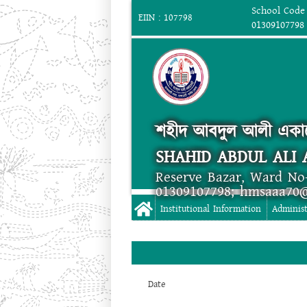
School Code 
EIIN : 107798
01309107798
শহীদ আবদুল আলী একা
SHAHID ABDUL ALI
Reserve Bazar, Ward No
01309107798; hmsaaa70
Institutional Information
Administ
Date