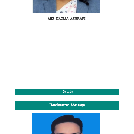
MIZ NAZMA ASHRAFI
Details
Headmaster Message