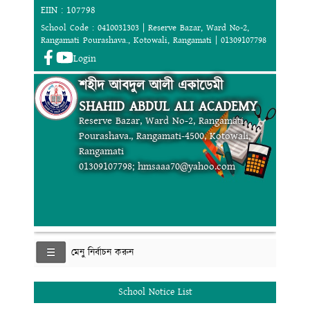
EIIN : 107798
School Code : 0410031303 | Reserve Bazar, Ward No-2,
Rangamati Pourashava., Kotowali, Rangamati | 01309107798
Login
শহীদ আবদুল আলী একাডেমী
SHAHID ABDUL ALI ACADEMY
Reserve Bazar, Ward No-2, Rangamati
Pourashava., Rangamati-4500, Kotowali,
Rangamati
01309107798; hmsaaa70@yahoo.com
মেনু নির্বাচন করুন
School Notice List