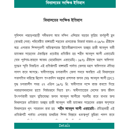
প্রতিষ্ঠাতা বিশিষ্ট সমাজ সেবক শ্রদ্ধেয় মরহুম হাজী আবদুল বারী
মাতব্বরের সুযোগ্য
বিদ্যালয়ের সংক্ষিপ্ত ইতিহাস
কৃতি সন্তান হাজী মোঃ মুছা মাতব্বর (আজীবন দাতা সদস্য)
বিদ্যালয় পরিচালনা
কমিটির সভাপতির দায়িত্ব নেওয়ার পর থেকে অদ্যবধি শিক্ষার
গুণগত মান নিশ্চিতকল্পে
বিদ্যালয়ের সংক্ষিপ্ত ইতিহাস
সুদক্ষ শিক্ষক নিয়োগ
,
শিক্ষার্থীদের সুযোগ-সুবিধা
বৃদ্ধি
,
যুগোপযোগী আধুনিক
শিক্ষাব্যবস্থা বাস্তবায়নে ভূমিকা রাখছে যা
প্রশংসনীয়। বিদ্যালয়ের উত্তরোত্তর ফলাফল
JSC
ও
SSC
তে ধারাবাহিক উন্নয়ন
বিদ্যমান। সহপাঠক্রমিক কার্যক্রমে (ক্রীড়া ও
সুবিশাল পাহাড়
পাহাড়ী নদী
ঝরনা আর দক্ষিণ
এশিয়ার বহত্তর কৃত্রিম কর্ণফুলী হ্রদ
সংস্কৃতিতে) রয়েছে অত্র
বিদ্যালয়ের দীর্ঘ দিনের ঐতিহ্য।
(কাপ্তাই লেক) পরিবেষ্টিত রাঙ্গামাটি
শহরের প্রাণকেন্দ্র রিজার্ভ বাজার-এ-১৯৭০ খ্রীষ্টাব্দে
অত্র এলাকার
শিক্ষানুরাগী ব্যক্তিত্ব
সমাজ হিতৈষী
জ্ঞানতাপস মরহুম হাজী আবদুল বারী
মাতব্বর সাহেবের ঐকান্তিক প্রচেষ্টায় প্রতিষ্ঠিত হয় শহীদ আবদুল আলী একাডেমি
(
যার পূর্বনাম-কায়দে আজম মেমোরিয়াল একাডেমি)। ১৯৭১ খ্রীষ্টাব্দে মহান
স্বাধিনতা
যুদ্ধের স্মৃতি বিজড়িত এই প্রতিষ্ঠানটি রাঙ্গামাটি পার্বত্য
জেলায় মহান স্বাধিনতার ঐতিহ্য
লালন করে আসছে। স্বাধীনতাযুদ্ধ চলাকালীন জেলা
সদরে অবস্থিত এই বিদ্যালয়ের
সভাপতির দায়িত্বে ছিলেন তৎকালিন মহকুমা
প্রশাসক জনাব মোঃ আবদুল আলী
EPCS
যুদ্ধ চলাকালীন সময় ২৭ এপ্রিল ১৯৭১ খ্রি:
স্বাধীনতার পক্ষে কাজ করতে গিয়ে
পাকহানাদারদের হাতে নির্মমভাবে নিহত হন।
স্বাধীনতাত্তোর দেশের জন্য জীবন
উৎসর্গকারী মহান মুক্তিযোদ্ধা জনাব আবদুল
আলীকে স্মরণীয় করে রাখার জন্য
বিদ্যালয়ের প্রতিষ্ঠাতা মরহুম হাজী আবদুল
বারী মাতব্বর সাহেবের প্রস্তাব অনুসারে
বিদ্যালয়ের পুন: নামকরণ করা হয়
শহীদ
আবদুল
আলী
একাডেমি
।
ঐতিহ্যবাহী এই
প্রতিষ্ঠানটি পার্বত্য এলাকায় মাধ্যমিক শিক্ষা বিস্তারে
গুরুত্বপূর্ণ ভূমিকা পালন করে
আসছে। প্রতিষ্ঠালগ্ন থেকে অনেক শিক্ষানুরাগী
ব্যক্তিত্ব নিজেদের শ্রম
আর্থিক অনুদান
ও
Details
সাহায্যে সহযোগীতার মাধ্যমে
বিদ্যালয়টিকে মহীরূহে রূপান্তরিত করেছে।