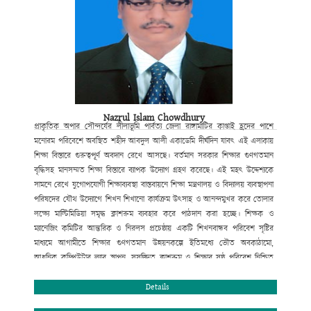
Nazrul Islam Chowdhury
প্রাকৃতিক
অপার সৌন্দর্যের লীলাভূমি পার্বত্য জেলা রাঙ্গামাটির কাপ্তাই হ্রদের পাশে
মনোরম পরিবেশে অবস্থিত শহীদ আবদুল আলী একাডেমি দীর্ঘদিন যাবৎ এই এলাকায়
শিক্ষা বিস্তারে গুরুত্বপূর্ণ অবদান রেখে আসছে। বর্তমান সরকার শিক্ষার
গুণগতমান
বৃদ্ধিসহ মানসম্মত শিক্ষা বিস্তারে ব্যাপক উদ্যোগ গ্রহণ করেছে। এই
মহৎ উদ্দেশ্যকে
সামনে রেখে যুগোপযোগী শিক্ষাব্যবস্থা বাস্তবায়নে শিক্ষা
মন্ত্রণালয় ও বিদ্যালয় ব্যবস্থাপনা
পরিষদের যৌথ উদ্যোগে শিখন শিখানো
কার্যক্রম উৎসাহ ও আনন্দমুখর করে তোলার
লক্ষ্যে মাল্টিমিডিয়া সমৃদ্ধ
ক্লাশরুম ব্যবহার করে পাঠদান করা হচ্ছে। শিক্ষক ও
ম্যানেজিং কমিটির আন্তরিক
ও নিরলস প্রচেষ্ঠায় একটি শিখনবান্ধব পরিবেশ সৃষ্টির
মাধ্যমে আগামীতে
শিক্ষার গুণগতমান উন্নয়নকল্পে ইতিমধ্যে ভৌত অবকাঠামো
,
আধুনিক কম্পিউটার
ল্যাব স্থাপন
,
সুসজ্জিত ক্লাশরুম ও শিক্ষার সুষ্ঠু পরিবেশ নিশ্চিত
করণের
মাধ্যমে সহপাঠক্রমিক কার্যক্রম পরিচালনার মধ্যদিয়ে শিক্ষার্থীর শারীরিক ও
মানসিক বিকাশে বিভিন্ন পদক্ষেপ ক্রমান্নয়ে বাস্তবায়ন করা হচ্ছে। বিদ্যালয়টি
Details
বর্তমানে
সুদক্ষ পরিচালনা পরিষদ দ্বারা পরিচালিত হয়ে আসছে। বিশেষ করে
বিদ্যালয়ের