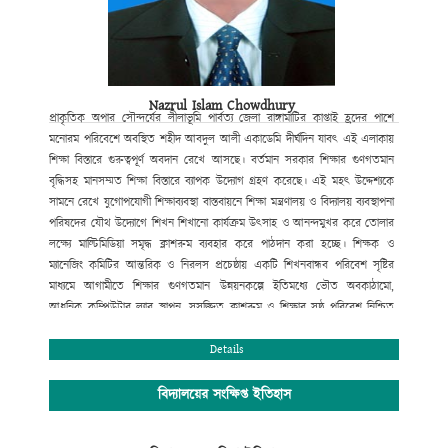
Nazrul Islam Chowdhury
প্রাকৃতিক
অপার সৌন্দর্যের লীলাভূমি পার্বত্য জেলা রাঙ্গামাটির কাপ্তাই হ্রদের পাশে
মনোরম পরিবেশে অবস্থিত শহীদ আবদুল আলী একাডেমি দীর্ঘদিন যাবৎ এই এলাকায়
শিক্ষা বিস্তারে গুরুত্বপূর্ণ অবদান রেখে আসছে। বর্তমান সরকার শিক্ষার
গুণগতমান
বৃদ্ধিসহ মানসম্মত শিক্ষা বিস্তারে ব্যাপক উদ্যোগ গ্রহণ করেছে। এই
মহৎ উদ্দেশ্যকে
সামনে রেখে যুগোপযোগী শিক্ষাব্যবস্থা বাস্তবায়নে শিক্ষা
মন্ত্রণালয় ও বিদ্যালয় ব্যবস্থাপনা
পরিষদের যৌথ উদ্যোগে শিখন শিখানো
কার্যক্রম উৎসাহ ও আনন্দমুখর করে তোলার
লক্ষ্যে মাল্টিমিডিয়া সমৃদ্ধ
ক্লাশরুম ব্যবহার করে পাঠদান করা হচ্ছে। শিক্ষক ও
ম্যানেজিং কমিটির আন্তরিক
ও নিরলস প্রচেষ্ঠায় একটি শিখনবান্ধব পরিবেশ সৃষ্টির
মাধ্যমে আগামীতে
শিক্ষার গুণগতমান উন্নয়নকল্পে ইতিমধ্যে ভৌত অবকাঠামো
,
আধুনিক কম্পিউটার
ল্যাব স্থাপন
,
সুসজ্জিত ক্লাশরুম ও শিক্ষার সুষ্ঠু পরিবেশ নিশ্চিত
করণের
মাধ্যমে সহপাঠক্রমিক কার্যক্রম পরিচালনার মধ্যদিয়ে শিক্ষার্থীর শারীরিক ও
মানসিক বিকাশে বিভিন্ন পদক্ষেপ ক্রমান্নয়ে বাস্তবায়ন করা হচ্ছে। বিদ্যালয়টি
Details
বর্তমানে
সুদক্ষ পরিচালনা পরিষদ দ্বারা পরিচালিত হয়ে আসছে। বিশেষ করে
বিদ্যালয়ের
প্রতিষ্ঠাতা বিশিষ্ট সমাজ সেবক শ্রদ্ধেয় মরহুম হাজী আবদুল বারী
মাতব্বরের সুযোগ্য
বিদ্যালয়ের সংক্ষিপ্ত ইতিহাস
কৃতি সন্তান হাজী মোঃ মুছা মাতব্বর (আজীবন দাতা সদস্য)
বিদ্যালয় পরিচালনা
কমিটির সভাপতির দায়িত্ব নেওয়ার পর থেকে অদ্যবধি শিক্ষার
গুণগত মান নিশ্চিতকল্পে