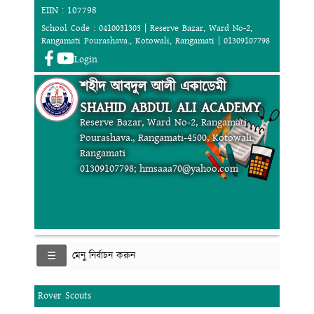
EIIN : 107798
School Code : 0410031303 | Reserve Bazar, Ward No-2,
Rangamati Pourashava., Kotowali, Rangamati | 01309107798
Login
শহীদ আবদুল আলী একাডেমী
SHAHID ABDUL ALI ACADEMY
Reserve Bazar, Ward No-2, Rangamati
Pourashava., Rangamati-4500, Kotowali,
Rangamati
01309107798; hmsaaa70@yahoo.com
মেনু নির্বাচন করুন
Rover Scouts