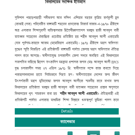
বিদ্যালয়ের সংক্ষিপ্ত ইতিহাস
সুদক্ষ শিক্ষক নিয়োগ
,
শিক্ষার্থীদের সুযোগ-সুবিধা
বৃদ্ধি
,
যুগোপযোগী আধুনিক
শিক্ষাব্যবস্থা বাস্তবায়নে ভূমিকা রাখছে যা
প্রশংসনীয়। বিদ্যালয়ের উত্তরোত্তর ফলাফল
JSC
ও
SSC
তে ধারাবাহিক উন্নয়ন
বিদ্যমান। সহপাঠক্রমিক কার্যক্রমে (ক্রীড়া ও
সুবিশাল পাহাড়
পাহাড়ী নদী
ঝরনা আর দক্ষিণ
এশিয়ার বহত্তর কৃত্রিম কর্ণফুলী হ্রদ
সংস্কৃতিতে) রয়েছে অত্র
বিদ্যালয়ের দীর্ঘ দিনের ঐতিহ্য।
(কাপ্তাই লেক) পরিবেষ্টিত রাঙ্গামাটি
শহরের প্রাণকেন্দ্র রিজার্ভ বাজার-এ-১৯৭০ খ্রীষ্টাব্দে
অত্র এলাকার
শিক্ষানুরাগী ব্যক্তিত্ব
সমাজ হিতৈষী
জ্ঞানতাপস মরহুম হাজী আবদুল বারী
মাতব্বর সাহেবের ঐকান্তিক প্রচেষ্টায় প্রতিষ্ঠিত হয় শহীদ আবদুল আলী একাডেমি
(
যার পূর্বনাম-কায়দে আজম মেমোরিয়াল একাডেমি)। ১৯৭১ খ্রীষ্টাব্দে মহান
স্বাধিনতা
যুদ্ধের স্মৃতি বিজড়িত এই প্রতিষ্ঠানটি রাঙ্গামাটি পার্বত্য
জেলায় মহান স্বাধিনতার ঐতিহ্য
লালন করে আসছে। স্বাধীনতাযুদ্ধ চলাকালীন জেলা
সদরে অবস্থিত এই বিদ্যালয়ের
সভাপতির দায়িত্বে ছিলেন তৎকালিন মহকুমা
প্রশাসক জনাব মোঃ আবদুল আলী
EPCS
যুদ্ধ চলাকালীন সময় ২৭ এপ্রিল ১৯৭১ খ্রি:
স্বাধীনতার পক্ষে কাজ করতে গিয়ে
পাকহানাদারদের হাতে নির্মমভাবে নিহত হন।
স্বাধীনতাত্তোর দেশের জন্য জীবন
উৎসর্গকারী মহান মুক্তিযোদ্ধা জনাব আবদুল
আলীকে স্মরণীয় করে রাখার জন্য
বিদ্যালয়ের প্রতিষ্ঠাতা মরহুম হাজী আবদুল
বারী মাতব্বর সাহেবের প্রস্তাব অনুসারে
বিদ্যালয়ের পুন: নামকরণ করা হয়
শহীদ
আবদুল
আলী
একাডেমি
।
ঐতিহ্যবাহী এই
প্রতিষ্ঠানটি পার্বত্য এলাকায় মাধ্যমিক শিক্ষা বিস্তারে
গুরুত্বপূর্ণ ভূমিকা পালন করে
আসছে। প্রতিষ্ঠালগ্ন থেকে অনেক শিক্ষানুরাগী
ব্যক্তিত্ব নিজেদের শ্রম
আর্থিক অনুদান
ও
Details
সাহায্যে সহযোগীতার মাধ্যমে
বিদ্যালয়টিকে মহীরূহে রূপান্তরিত করেছে।
ক্যালেন্ডার