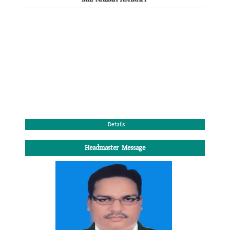
Details
Headmaster Message